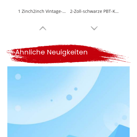
1 Zinch2inch Vintage-Kunststoff-Griff-Pinsel-Wand
2-Zoll-schwarze PBT-Kunststoff-Händelöl-basierter einfacher sauberer Pinsel
Ähnliche Neuigkeiten
9-Zoll-Imitationswolle PP-Kern-Innenfarbenrollenrollenabdeckung
2-Zoll-Weichweiß-Synthese ohne Farbspitze Holzgriff-Pisiving-Bürste