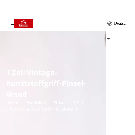
Deutsch
1 Zoll Vintage-
Kunststoffgriff-Pinsel-
Wand
Heim
»
Produkte
»
Pinsel
»
1 Zoll
Vintage-Kunststoffgriff-Pinsel-Wand