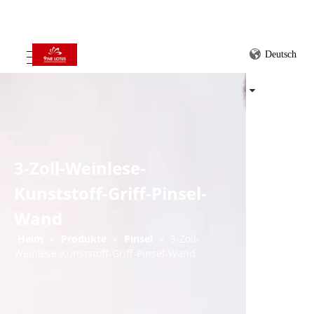
Deutsch
3-Zoll-Weinlese-
Kunststoff-Griff-Pinsel-
Wand
Heim
»
Produkte
»
Pinsel
»
3-Zoll-
Weinlese-Kunststoff-Griff-Pinsel-Wand