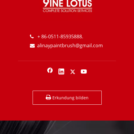
Welcher Pinsel für was?
+ 86-0511-85935888.

alinaypaintbrush@gmail.com

Erkundung bilden