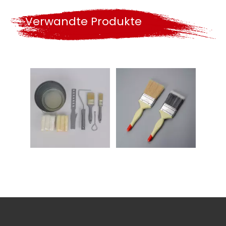
Verwandte Produkte
Professionelle Paint Roller Set 4 "MINI ROLLER mit 2 " Pinsel mit Farbmischgefäß
2-1 / 2 Zoll verschiedene farbe pbt kopf rot schwanz kunststoffgriff lack pinsel