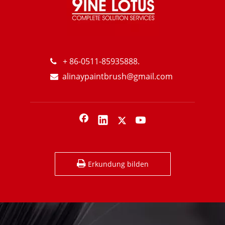
35x120mm Black PBT Kunststoff Griff Sparen Sie Ölwandfarbe Pinsel
7 "Polyster-Farbwalzenkopf für verschiedene Oberflächen für Wasserbasis
+ 86-0511-85935888.

alinaypaintbrush@gmail.com

Erkundung bilden
Wie die besten Farbrollen für Sie wählen?