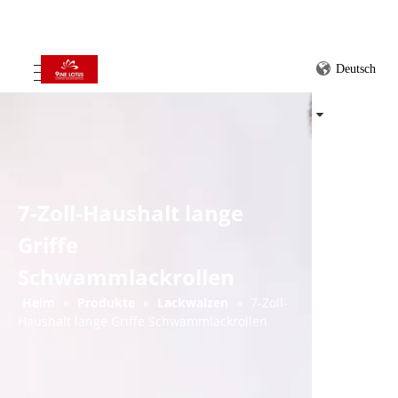
Deutsch
7-Zoll-Haushalt lange
Griffe
Schwammlackrollen
Heim
»
Produkte
»
Lackwalzen
»
7-Zoll-
Haushalt lange Griffe Schwammlackrollen