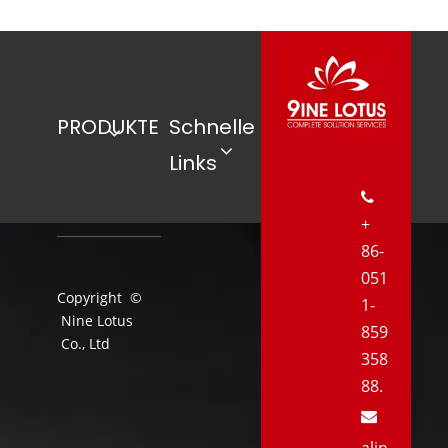
PRODUKTE
Schnelle
Links

+
86-
051
Copyright ©
1-
Nine Lotus
859
Co., Ltd
358
88.

alin