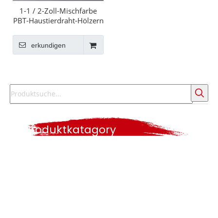
1-1 / 2-Zoll-Mischfarbe
PBT-Haustierdraht-Hölzern
ohne Lack lange Griff-
Kegel-Edelstahl-Ferrule-
erkundigen
Pinsel
Produktkatagory
Heiße Suche
Pinsel
Farbrolle
Farbwerkzeuge
Lackwalzensatz