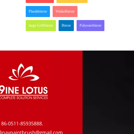
Plastikbürste
Winkelbürste
lange Griffbürste
Bürste
Polyesterbürste
 86-0511-85935888.
inaypaintbrush@gmail.com