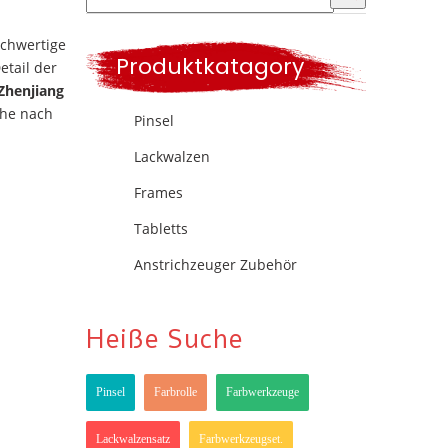
ochwertige
Produktkatagory
etail der
Zhenjiang
che nach
Pinsel
Lackwalzen
Frames
Tabletts
Anstrichzeuger Zubehör
Heiße Suche
Pinsel
Farbrolle
Farbwerkzeuge
Lackwalzensatz
Farbwerkzeugset.