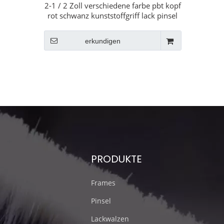
2-1 / 2 Zoll verschiedene farbe pbt kopf
rot schwanz kunststoffgriff lack pinsel
erkundigen
PRODUKTE
Frames
Pinsel
Lackwalzen