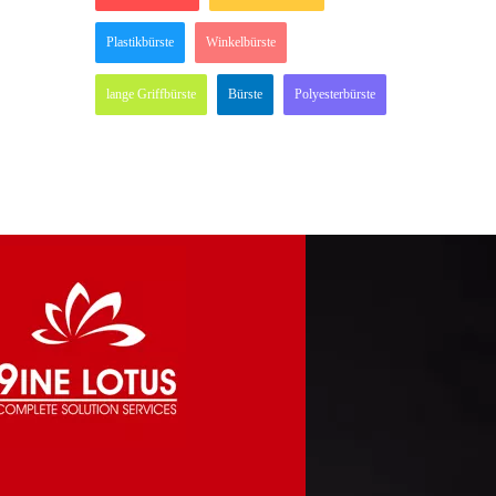
Plastikbürste
Winkelbürste
lange Griffbürste
Bürste
Polyesterbürste