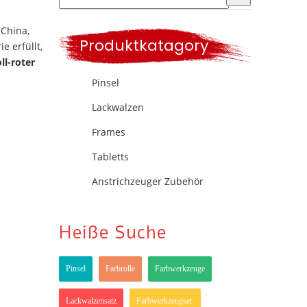
 China,
Produktkatagory
e erfüllt,
oll-roter
Pinsel
Lackwalzen
Frames
Tabletts
Anstrichzeuger Zubehör
Heiße Suche
Pinsel
Farbrolle
Farbwerkzeuge
Lackwalzensatz
Farbwerkzeugset.