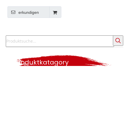
Kunststoff-Griff Easy
Waschfarbenbürste
erkundigen
Produktkatagory
Heiße Suche
Pinsel
Farbrolle
Farbwerkzeuge
Lackwalzensatz
Farbwerkzeugset.
Plastikbürste
Winkelbürste
lange Griffbürste
Bürste
Polyesterbürste