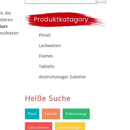
e, die
Produktkatagory
ntieren
Kurz
nsultieren
Pinsel
Lackwalzen
Frames
Tabletts
Anstrichzeuger Zubehör
Heiße Suche
Pinsel
Farbrolle
Farbwerkzeuge
Lackwalzensatz
Farbwerkzeugset.