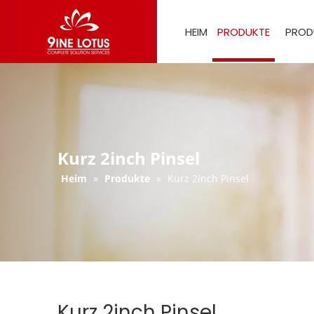
HEIM
PRODUKTE
PROD
Kurz 2inch Pinsel
Heim
»
Produkte
»
Kurz 2inch Pinsel
Kurz 2inch Pinsel