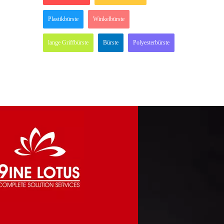
Plastikbürste
Winkelbürste
lange Griffbürste
Bürste
Polyesterbürste