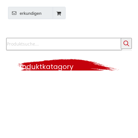
Farbrolle
erkundigen
Produktkatagory
Heiße Suche
Pinsel
Farbrolle
Farbwerkzeuge
Lackwalzensatz
Farbwerkzeugset.
Plastikbürste
Winkelbürste
lange Griffbürste
Bürste
Polyesterbürste